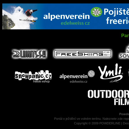
Par
Powder
Portál o ježdění ve volném terénu. Naleznete zde repo
Copyright © 2009 POWDERLINE | Des