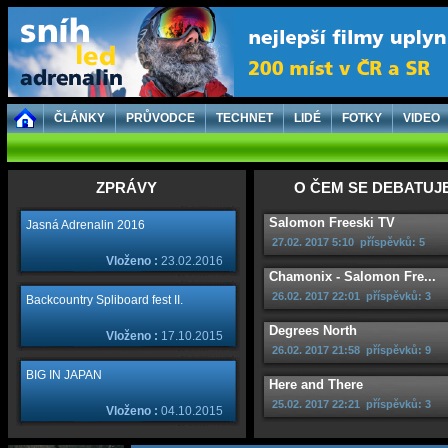
ČLÁNKY
PRŮVODCE
TECHNET
LIDÉ
FOTKY
VIDEO
ZPRÁVY
O ČEM SE DEBATUJ
Salomon Freeski TV
Jasná Adrenalin 2016
27.02. 2017 5:10
příspěvků: 5
Vloženo :
23.02.2016
Chamonix - Salomon Fre...
26.02. 2017 22:01
příspěvků: 3
Backcountry Spliboard fest II.
Degrees North
Vloženo :
17.10.2015
26.02. 2017 21:58
příspěvků: 9
BIG IN JAPAN
Here and There
25.02. 2017 22:21
příspěvků: 3
Vloženo :
04.10.2015