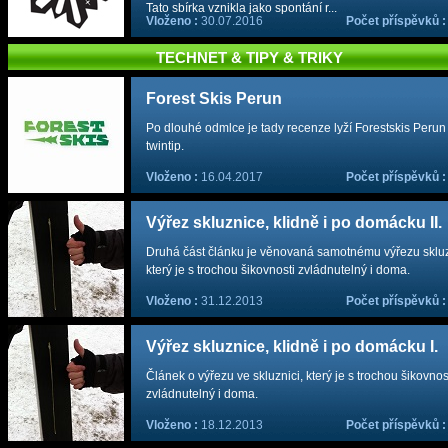
Tato sbírka vznikla jako spontání r...
Vloženo :
30.07.2016
Počet příspěvků 
TECHNET & TIPY & TRIKY
Forest Skis Perun
Po dlouhé odmlce je tady recenze lyží Forestskis Perun
twintip.
Vloženo :
16.04.2017
Počet příspěvků 
Výřez skluznice, klidně i po domácku II.
Druhá část článku je věnovaná samotnému výřezu skluz
který je s trochou šikovnosti zvládnutelný i doma.
Vloženo :
31.12.2013
Počet příspěvků 
Výřez skluznice, klidně i po domácku I.
Článek o výřezu ve skluznici, který je s trochou šikovnos
zvládnutelný i doma.
Vloženo :
18.12.2013
Počet příspěvků 