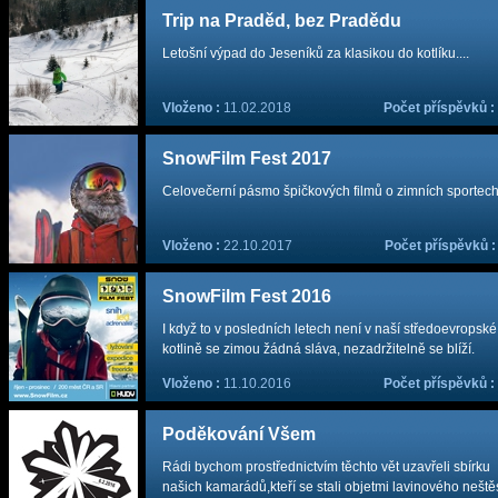
Trip na Praděd, bez Pradědu
Letošní výpad do Jeseníků za klasikou do kotlíku....
Vloženo :
11.02.2018
Počet příspěvků :
SnowFilm Fest 2017
Celovečerní pásmo špičkových filmů o zimních sportech
Vloženo :
22.10.2017
Počet příspěvků 
SnowFilm Fest 2016
I když to v posledních letech není v naší středoevropské
kotlině se zimou žádná sláva, nezadržitelně se blíží.
Vloženo :
11.10.2016
Počet příspěvků :
Poděkování Všem
Rádi bychom prostřednictvím těchto vět uzavřeli sbírku
našich kamarádů,kteří se stali objetmi lavinového neštěs